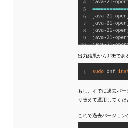
java-21-open
==
==
==
==
==
==
java-21-open
java-21-open
java-21-open
java-21-open
java-21-open
出力結果からJREであ
（以下略）
sudo
 dnf 
ins
もし、すでに過去バージョ
り替えて運用してくだ
これで過去バージョンの