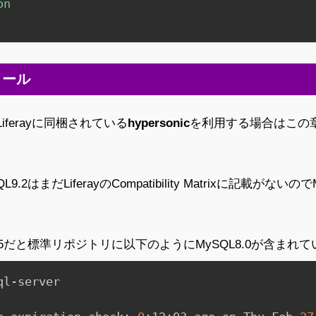
on
トール
ferayに同梱されている
hypersonic
を利用する場合はこの
2はまだLiferayのCompatibility Matrixに記載がないの
ux9.5だと標準リポジトリに以下のようにMySQL8.0が含まれ
l-server
