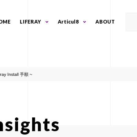
OME
LIFERAY
Articul8
ABOUT
eray Install 手順 ~
nsights