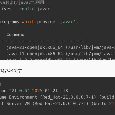
vaおよびjavacで利用
tives 
--config
 javac

programs 
which
 provide 
'javac'
.
  Command

-----------------------------------

   java-21-openjdk.x86_64 
(
/usr/lib/jvm/java-
   java-11-openjdk.x86_64 
(
/usr/lib/jvm/java-
   java-1.8.0-openjdk.x86_64 
(
/usr/lib/jvm/ja
ればOKです
p the current selection
[
+
]
, or 
type
 selection
n
ion 
"21.0.6"
2025
-01-21 LTS

ime Environment 
(
Red_Hat-21.0.6.0.7-1
)
(
build
it Server VM 
(
Red_Hat-21.0.6.0.7-1
)
(
build 
21