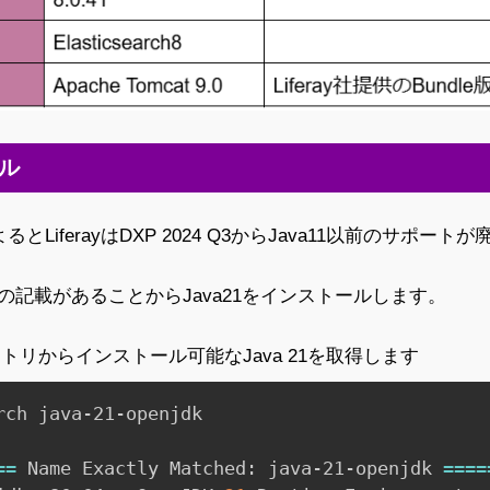
ール
atrixによるとLiferayはDXP 2024 Q3からJava11以前のサポ
との記載があることからJava21をインストールします。
トリからインストール可能なJava 21を取得します
rch java-21-openjdk

==
 Name Exactly Matched: java-21-openjdk 
==
==