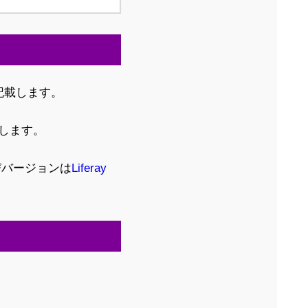
て記載します。
ルします。
びバージョンは
Liferay