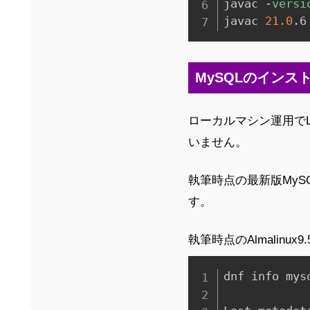
javac 
-versi
javac 
21.0
.6
MySQLのインス
ローカルマシン運用でLi
いません。
執筆時点の最新版MySQL9.
す。
執筆時点のAlmalin
dnf info mysq