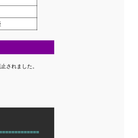
ートが廃止されました。
Copy
==
==
==
==
==
==
=