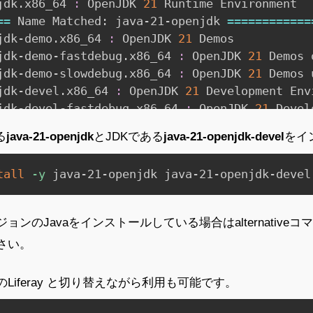
jdk.x86_64 
:
 OpenJDK 
21
==
 Name Matched: java-21-openjdk 
==
==
==
==
==
==
jdk-demo.x86_64 
:
 OpenJDK 
21
 Demos

jdk-demo-fastdebug.x86_64 
:
 OpenJDK 
21
 Demos 
jdk-demo-slowdebug.x86_64 
:
 OpenJDK 
21
 Demos 
jdk-devel.x86_64 
:
 OpenJDK 
21
 Development Env
jdk-devel-fastdebug.x86_64 
:
 OpenJDK 
21
 Devel
:
 on

る
java-21-openjdk
とJDKである
java-21-openjdk-devel
をイ
tall
-y
 java-21-openjdk java-21-openjdk-devel
ンのJavaをインストールしている場合はalternative
さい。
Liferay と切り替えながら利用も可能です。