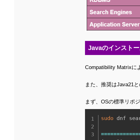
Javaのインスト
Compatibility M
また、推奨はJava21
まず、OSの標準リポジ
sudo
 dnf sea
==
==
==
==
==
==