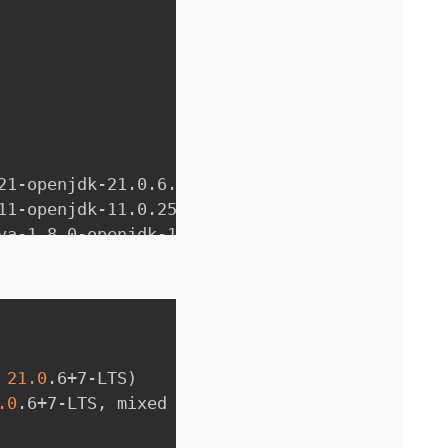
21-openjdk-21.0.6.0.7-1.el9.alma.1.x86_64/bin
11-openjdk-11.0.25.0.9-3.el9.x86_64/bin/javac
va-1.8.0-openjdk-1.8.0.442.b06-2.el9.x86_64/b
 number:
Copy
 
21.0
.6+7-LTS
)
.0
.6+7-LTS, mixed mode, sharing
)