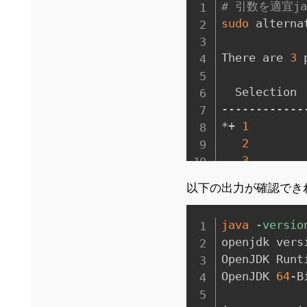
# 引数を適宜ja
sudo
 alterna
There are 
3
 
  Selection  
------------
*+ 
1
        
2
        
3
        
以下の出力が確認でき
Enter to kee
java
-versio
openjdk vers
OpenJDK Runt
OpenJDK 
64
-B