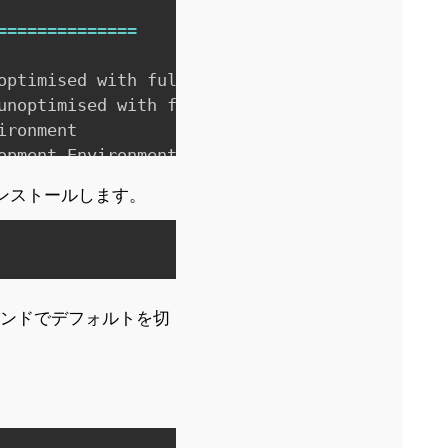
==
==
==
==
==
==
==
optimised with full debugging on

unoptimised with full debugging on

ironment

opment Environment optimised with full debuggi
ンストールします。
Copy
コマンドでデフォルトを切
Copy