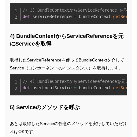
Copy
// 3) BundleContextからServiceReference を取得
def
 serviceReference 
=
 bundleContext
.
getServic
4) BundleContextからServiceReferenceを元
にServiceを取得
取得したServiceReferenceを使ってBundleContextを介して
Service（コンポーネントのインスタンス）を取得します。
Copy
// 4) BundleContextからServiceReferenc
def
 userLocalService 
=
 bundleContext
.
getServic
5) Serviceのメソッドを呼ぶ
あとは取得したServiceの任意のメソッドを実行していただけ
ればOKです。