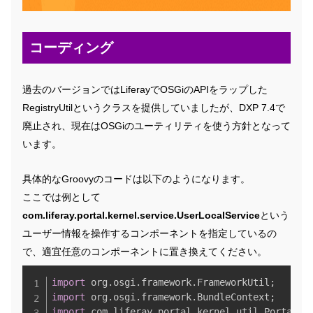
コーディング
過去のバージョンではLiferayでOSGiのAPIをラップした
RegistryUtilというクラスを提供していましたが、DXP 7.4で
廃止され、現在はOSGiのユーティリティを使う方針となって
います。
具体的なGroovyのコードは以下のようになります。
ここでは例として
com.liferay.portal.kernel.service.UserLocalService
という
ユーザー情報を操作するコンポーネントを指定しているの
で、適宜任意のコンポーネントに置き換えてください。
Copy
import
 org
.
osgi
.
framework
.
FrameworkUtil
;
import
 org
.
osgi
.
framework
.
BundleContext
;
import
 com
.
liferay
.
portal
.
kernel
.
util
.
Portal
;