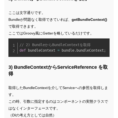
ここは文字通りです。
Bundleが問題なく取得できていれば、
getBundleContext()
で取得できます。
ここではGroovy風にGetterを略しているだけです。
Copy
// 2) BundleからBundleContextを取得
def
 bundleContext 
=
 bundle
.
bundleContext
;
3) BundleContextからServiceReference を取
得
取得したBundleContextを介してServiceへの参照を取得しま
す。
この時、引数に指定するのはコンポーネントの実態クラスで
はなくインターフェースです。
（DIの考え方としては自然）