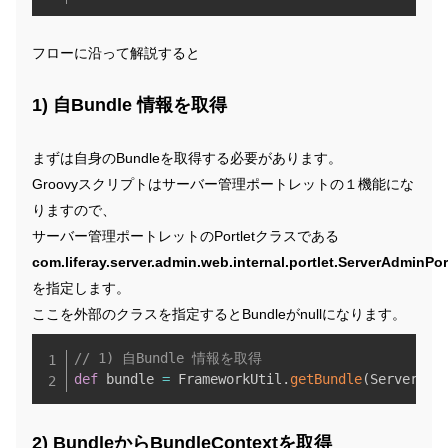
フローに沿って解説すると
1) 自Bundle 情報を取得
まずは自身のBundleを取得する必要があります。
Groovyスクリプトはサーバー管理ポートレットの１機能にな
りますので、
サーバー管理ポートレットのPortletクラスである
com.liferay.server.admin.web.internal.portlet.ServerAdminPor
を指定します。
ここを外部のクラスを指定するとBundleがnullになります。
Copy
// 1) 自Bundle 情報を取得
def
 bundle 
=
 FrameworkUtil
.
getBundle
(
ServerAdm
2) BundleからBundleContextを取得