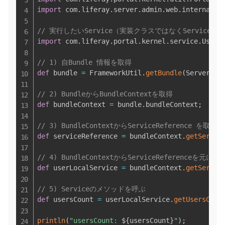
import
 com
.
liferay
.
server
.
admin
.
web
.
internal
.
p
// 実行したいService（実装クラスではなくServic
import
 com
.
liferay
.
portal
.
kernel
.
service
.
UserL
// 1) 自Bundle 情報を取得
def
 bundle 
=
 FrameworkUtil
.
getBundle
(
ServerAdm
// 2) BundleからBundleContextを取得
def
 bundleContext 
=
 bundle
.
bundleContext
;
// 3) BundleContextからServiceReference を取得
def
 serviceReference 
=
 bundleContext
.
getServic
// 4) BundleContextからServiceReferenc
def
 userLocalService 
=
 bundleContext
.
getServic
// 5) Serviceのメソッドを呼ぶ
def
 usersCount 
=
 userLocalService
.
getUsersCoun
println
(
"usersCount: 
${
usersCount
}
"
)
;