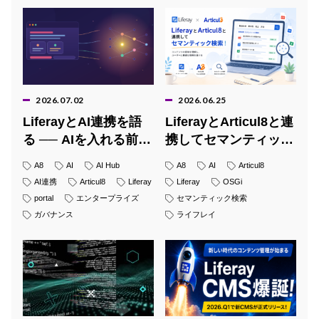
2026.07.02
2026.06.25
LiferayとAI連携を語
LiferayとArticul8と連
る ── AIを入れる前
携してセマンティック
に、フロントツールを
検索！
A8
AI
AI Hub
A8
AI
Articul8
決める
AI連携
Articul8
Liferay
Liferay
OSGi
portal
エンタープライズ
セマンティック検索
ガバナンス
ライフレイ