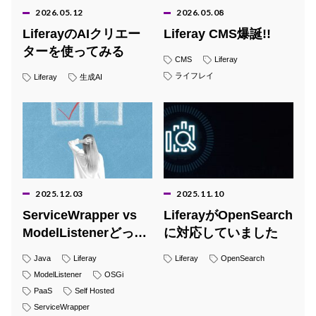
2026.05.12
2026.05.08
LiferayのAIクリエー
Liferay CMS爆誕!!
ターを使ってみる
CMS
Liferay
ライフレイ
Liferay
生成AI
2025.12.03
2025.11.10
ServiceWrapper vs
LiferayがOpenSearch
ModelListenerどっち
に対応していました
を使うべき？
Java
Liferay
Liferay
OpenSearch
ModelListener
OSGi
PaaS
Self Hosted
ServiceWrapper