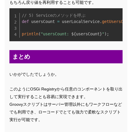
もちろん戻り値を再利用することも可能です。
Copy
// 5) Serviceのメソッドを呼ぶ
def
 usersCount 
=
 userLocalService
.
getUsersCoun
println
(
"usersCount: 
${
usersCount
}
"
)
;
まとめ
いかがでしたでしょうか。
このようにOSGi Registryから任意のコンポーネントを取り出
して実行することも容易に実現できます。
Groovyスクリプトはサーバー管理以外にもワークフローなど
でも利用でき、ローコードでとても強力で柔軟なスクリプト
実行が可能です。