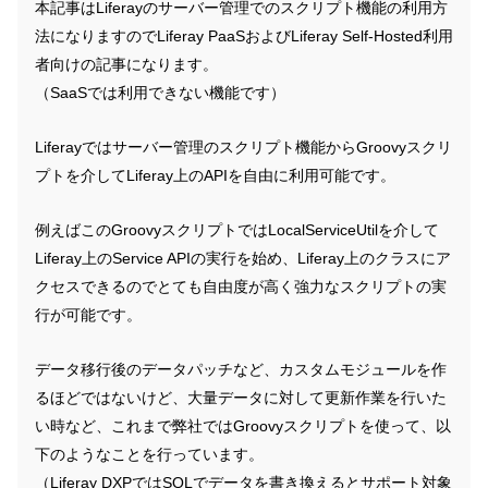
本記事はLiferayのサーバー管理でのスクリプト機能の利用方
法になりますのでLiferay PaaSおよびLiferay Self-Hosted利用
者向けの記事になります。
（SaaSでは利用できない機能です）
Liferayではサーバー管理のスクリプト機能からGroovyスクリ
プトを介してLiferay上のAPIを自由に利用可能です。
例えばこのGroovyスクリプトではLocalServiceUtilを介して
Liferay上のService APIの実行を始め、Liferay上のクラスにア
クセスできるのでとても自由度が高く強力なスクリプトの実
行が可能です。
データ移行後のデータパッチなど、カスタムモジュールを作
るほどではないけど、大量データに対して更新作業を行いた
い時など、これまで弊社ではGroovyスクリプトを使って、以
下のようなことを行っています。
（Liferay DXPではSQLでデータを書き換えるとサポート対象