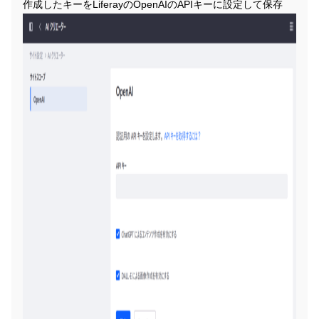
作成したキーをLiferayのOpenAIのAPIキーに設定して保存