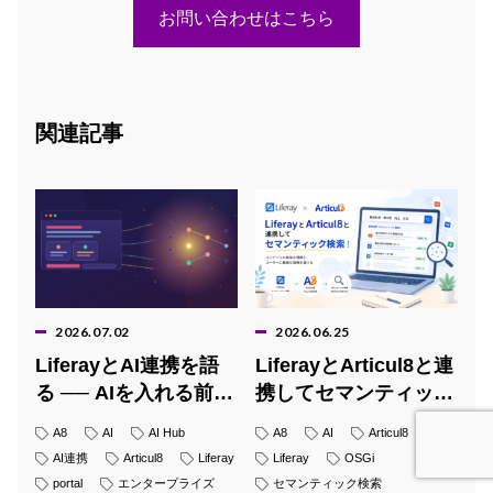
お問い合わせはこちら
関連記事
2026.07.02
2026.06.25
LiferayとAI連携を語
LiferayとArticul8と連
る ── AIを入れる前
携してセマンティック
に、フロントツールを
検索！
A8
AI
AI Hub
A8
AI
Articul8
決める
AI連携
Articul8
Liferay
Liferay
OSGi
portal
エンタープライズ
セマンティック検索