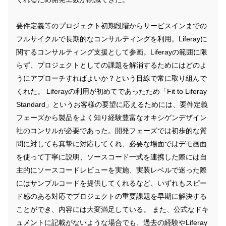
要件定義等のプロジェクト初期段階からサービスインまでの
フルサイクルで長期的なコンサルティングを利用。Liferayに
関するコンサルティング支援として参画。Liferayの範囲に限
らず、プロジェクトとしての課題を解消するためにはどのよ
うにアプローチすればよいか？という目線で常に取り組んで
くれた。 Liferayの利用が初めてであったため「Fit to Liferay
Standard」というお客様の要望に応えるためには、要件定義
フェーズから製品をよく知り経験豊富なオキシゲンデザイン
社のコンサルが必要であった。開発フェーズでは初歩的な質
問に対しても真摯に対応してくれ、必要な場面ではデモ画面
を使って丁寧に説明、ソースコード一式を連携した際には自
主的にソースコードレビューを実施、実装レベルで迷った際
にはサンプルコードを提供してくれるなど、いずれもスピー
ド感のある対応でプロジェクトの重要課題を早期に解決する
ことができ、内容には大変満足している。 また、公式なドキ
ュメントに記載がないような場合でも、過去の経験やLiferay