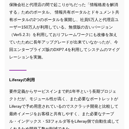
保険会社と代理店の間で起こりがちだった「情報格差を解消
する」ためのポータル。 情報共有ポータルとドキュメント共
有ポータルの2つのポータルを展開し、社員5万人と代理店ユ
ーザー150万人が利用している。無償版の古いバージョン
（Ver5.2.3）を利用しておりフレームワークにも改修を加え
ていたために長年アップグレードが出来ていなかったが、今
回エンタープライズ版のDXP7.4を利用してシステムのマイグ
レーションを実施。
Liferayの利用
要件定義からサービスインまで約1年半という長期プロジェ
クトだが、モジュール性が高く、また必要なポートレットが
Liferayで予め用意されているのでスクラッチ開発と比較して
最終イメージをお客様と共有しやすく、また必要なテーブ
ル・インデックス・S3フォルダ等をLiferay側で自動生成して
くれるため開発工数が削減できた。