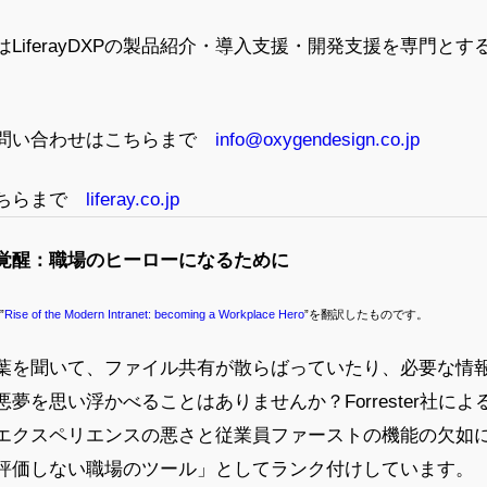
LiferayDXPの製品紹介・導入支援・開発支援を専門と
するお問い合わせはこちらまで
info@oxygendesign.co.jp
はこちらまで
liferay.co.jp
覚醒：職場のヒーローになるために
”
Rise of the Modern Intranet: becoming a Workplace Hero
”を翻訳したものです。
葉を聞いて、ファイル共有が散らばっていたり、必要な情
夢を思い浮かべることはありませんか？Forrester社に
エクスペリエンスの悪さと従業員ファーストの機能の欠如
評価しない職場のツール」としてランク付けしています。