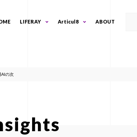
OME
LIFERAY
Articul8
ABOUT
AIの次
nsights