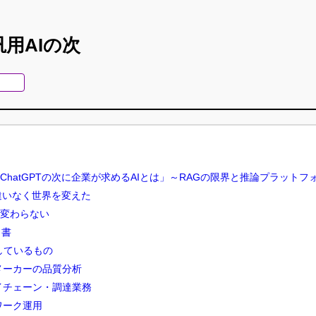
用AIの次
ChatGPTの次に企業が求めるAIとは」～RAGの限界と推論プラット
間違いなく世界を変えた
変わらない
司書
目指しているもの
メーカーの品質分析
イチェーン・調達業務
ワーク運用