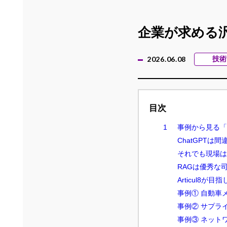
企業が求める汎
2026.06.08
技術
目次
事例から見る「
ChatGPTは
それでも現場は
RAGは優秀な
Articul8が
事例① 自動車
事例② サプラ
事例③ ネット